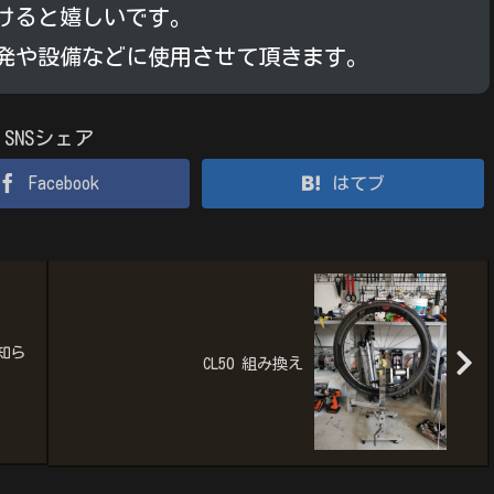
けると嬉しいです。
発や設備などに使用させて頂きます。
SNSシェア
Facebook
はてブ
知ら
CL50 組み換え