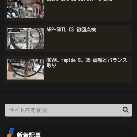
ホイール
ARP-50TL CS 初回点検
ホイール
ROVAL rapide SL 35 調整とバランス
ホイール
取り
新着記事