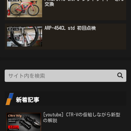
作業日報
交換
ARP-454CL std 初回点検
ホイール
新着記事
[youtube] CTR-Vの仮組しながら新型
の解説