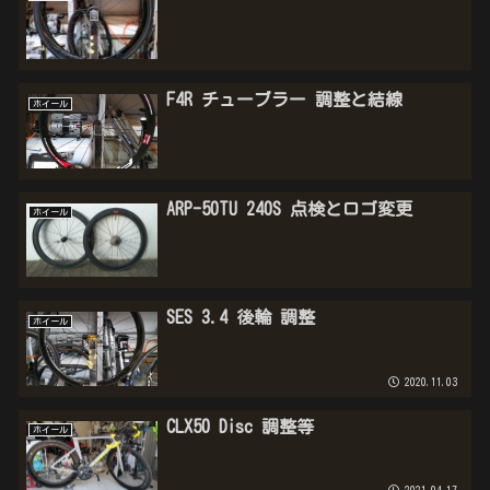
F4R チューブラー 調整と結線
ホイール
ARP-50TU 240S 点検とロゴ変更
ホイール
SES 3.4 後輪 調整
ホイール
2020.11.03
CLX50 Disc 調整等
ホイール