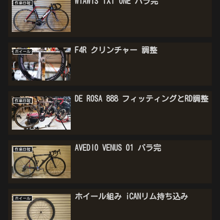
WIAWIS TXT ONE バラ完
作業日報
F4R クリンチャー 調整
ホイール
DE ROSA 888 フィッティングとRD調整
作業日報
AVEDIO VENUS 01 バラ完
作業日報
ホイール組み iCANリム持ち込み
ホイール