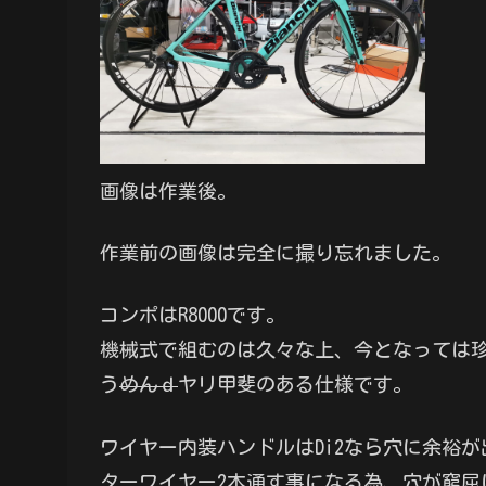
画像は作業後。
作業前の画像は完全に撮り忘れました。
コンポはR8000です。
機械式で組むのは久々な上、今となっては
う
めんｄ
ヤリ甲斐のある仕様です。
ワイヤー内装ハンドルはDi2なら穴に余裕
ターワイヤー2本通す事になる為、穴が窮屈