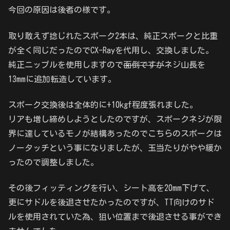
今回の原因は後者の様です。
取り敢えず捻じれたスポーク2本は、純正スポークと比重
が全く同じだったのでCX-Rayを代用し、交換しました。
純正ニップルを使用しますので
面倒ですが
ネジ山長を
13mmに追加転造しています。
スポーク交換後は全体的に+10kgf程度張れました。
リアも増し締めしようとしたのですが、スポークネジが限
界に達しているモノが結構あったのでこちらのスポークは
ノータッチという事になりましたが、玉当たりがやや緩か
ったので調整しました。
その後フィッティングを行い、シート高を20mm下げて、
更にサドルを後退させたかったのですが、TT向けのサド
ルを使用されていた為、狙い位置まで後退させる事ができ